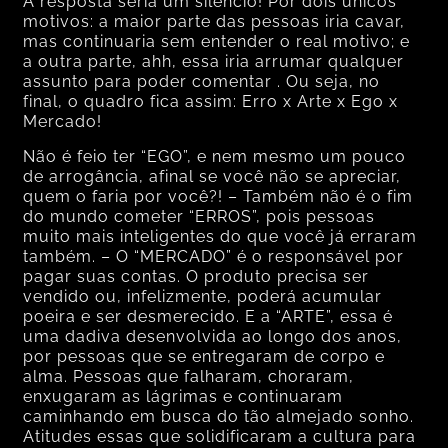
A resposta seria um silêncio! Por dois únicos
motivos: a maior parte das pessoas iria cavar,
mas continuaria sem entender o real motivo; e
a outra parte, ahh, essa iria arrumar qualquer
assunto para poder comentar . Ou seja, no
final, o quadro fica assim: Erro x Arte x Ego x
Mercado!
Não é feio ter “EGO”, e nem mesmo um pouco
de arrogância, afinal se você não se apreciar,
quem o faria por você?! – Também não é o fim
do mundo cometer “ERROS”, pois pessoas
muito mais inteligentes do que você já erraram
também. – O “MERCADO” é o responsável por
pagar suas contas. O produto precisa ser
vendido ou, infelizmente, poderá acumular
poeira e ser desmerecido. E a “ARTE”, essa é
uma dadiva desenvolvida ao longo dos anos,
por pessoas que se entregaram de corpo e
alma. Pessoas que falharam, choraram,
enxugaram as lágrimas e continuaram
caminhando em busca do tão almejado sonho.
Atitudes essas que solidificaram a cultura para