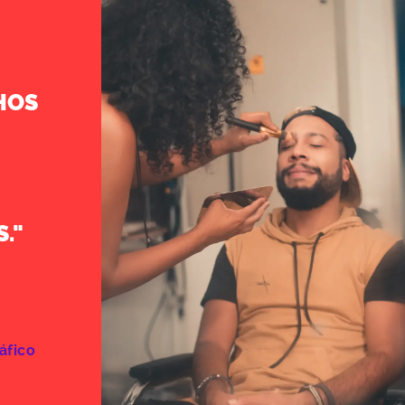
HOS
."
áfico