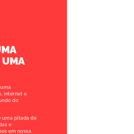
UMA
 UMA
s uma
, internet e
mundo do
e uma pitada de
das e
mos em nossa