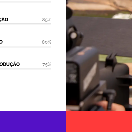
ÇÃO
85%
O
80%
RODUÇÃO
75%