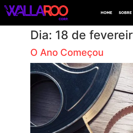
HOME
SOBRE
Dia:
18 de feverei
O Ano Começou