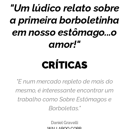
"Um lúdico relato sobre
a primeira borboletinha
em nosso estômago...o
amor!"
CRÍTICAS
"E num mercado repleto de mais do
mesmo, é interessante encontrar um
trabalho como Sobre Estômagos e
Borboletas."
Daniel Gravelli
WALLAROO CORP.